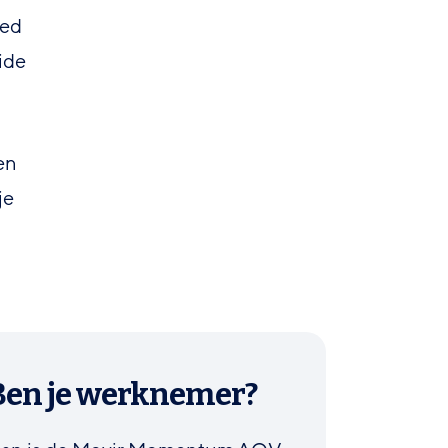
oed
ide
en
je
Ben je werknemer?