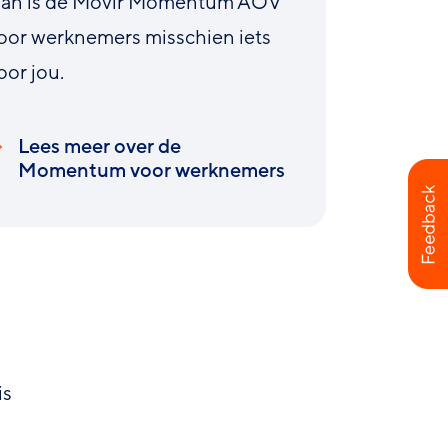
an is de Movir Momentum AOV
oor werknemers misschien iets
oor jou.
Lees meer over de
Momentum voor werknemers
is