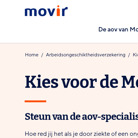
Spring
Spring
Movir
naar
naar
-
hoofdinhoud
footernavigatie
De aov van Mo
Ga
naar
de
Home
Arbeids­ongeschiktheids­verzekering
K
homepagina
Kies voor de
Steun van de aov-speciali
Hoe red jij het als je door ziekte of een