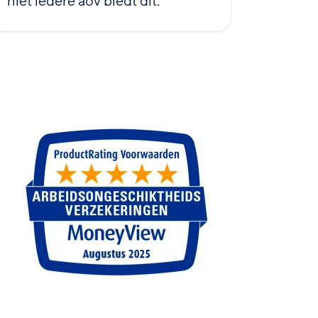
niet iedere aov biedt dit.