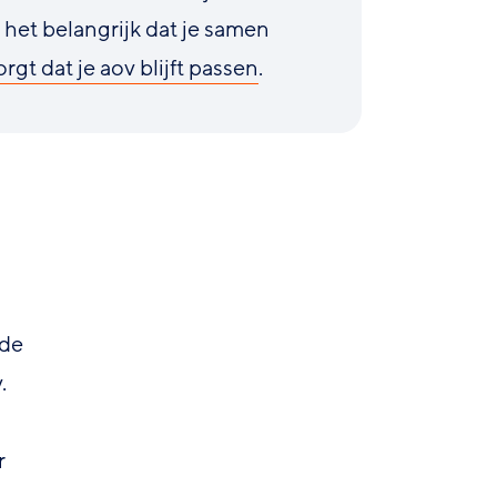
s het belangrijk dat je samen
orgt dat je aov blijft passen
.
 de
.
r