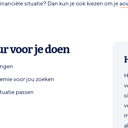
financiële situatie? Dan kun je ook kiezen om je
aov
ur voor je doen
rengen
H
emie voor jou zoeken
v
ituatie passen
s
v
m
a