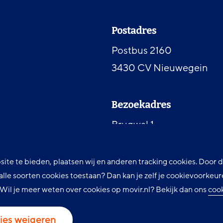
Contactinformat
Postadres
Postbus 2160
3430 CV Nieuwegein
Bezoekadres
Brugwal 1
3432 NZ Nieuwegein
site te bieden, plaatsen wij en anderen tracking cookies. Door
t alle soorten cookies toestaan? Dan kan je zelf je cookievoorke
Telefoon
. Wil je meer weten over cookies op movir.nl? Bekijk dan ons
coo
030 607 87 00
ies weigeren