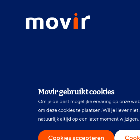
menu
Movir
-
Ga
naar
de
homepagina
Movir gebruikt cookies
Om je de best mogelijke ervaring op onze web
om deze cookies te plaatsen. Wil je liever nie
natuurlijk altijd op een later moment wijzigen
LinkedIn
Facebook
Twitter
Volg ons
Cookies accepteren
Cook