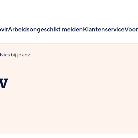
vir
Arbeidsongeschikt melden
Klantenservice
Voor
vies bij je aov
ov