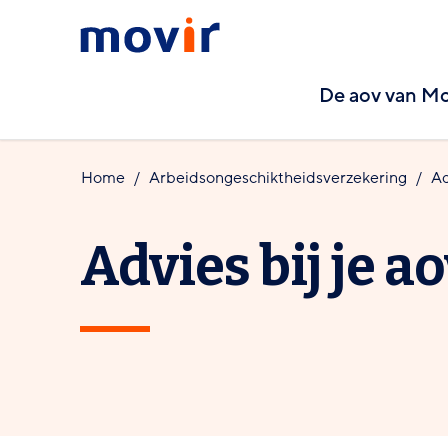
Spring
Spring
Movir
naar
naar
-
hoofdinhoud
footernavigatie
De aov van Mo
Ga
naar
de
Home
Arbeids­ongeschiktheids­verzekering
Ad
homepagina
Advies bij je a