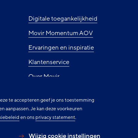
ie
Digitale toegankelijkheid
Movir Momentum AOV
Ervaringen en inspiratie
Klantenservice
Over Movir
Nieuws
 deze te accepteren geef je ons toestemming
Privacy
uren aanpassen. Je kan deze voorkeuren
kiebeleid
en ons
privacy statement
.
Cookie instellingen
Wijzig cookie instellingen