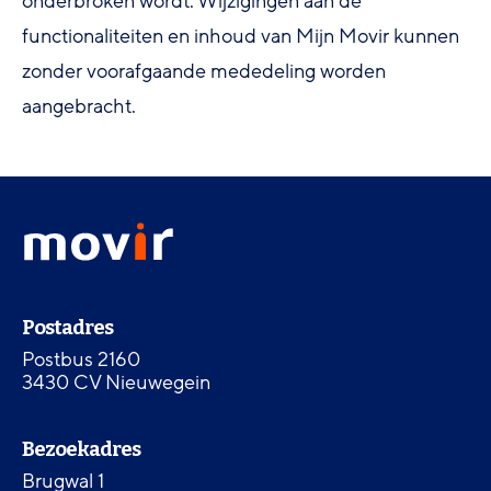
onderbroken wordt. Wijzigingen aan de
functionaliteiten en inhoud van Mijn Movir kunnen
zonder voorafgaande mededeling worden
aangebracht.
Footer
Movir
menu
-
Ga
naar
Contactinformatie
de
Postadres
homepagina
Postbus 2160
3430 CV Nieuwegein
Bezoekadres
Brugwal 1