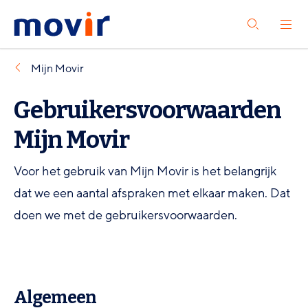
Spring
Spring
Movir
Open
naar
naar
Zoeken
het
-
hoofdinhoud
footernavigatie
menu
Ga
Mijn
Movir
naar
Gebruikersvoorwaarden
de
homepagina
Mijn Movir
Voor het gebruik van Mijn Movir is het belangrijk
dat we een aantal afspraken met elkaar maken. Dat
doen we met de gebruikersvoorwaarden.
Algemeen