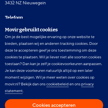
3432 NZ Nieuwegein
Telefoon
030 607 87 00
Movir gebruikt cookies
Om je de best mogelijke ervaring op onze website te
Digitale toegankelijkheid
bieden, plaatsen wij en anderen tracking cookies. Door
Movir Momentum AOV
deze te accepteren geef je ons toestemming om deze
cookies te plaatsen. Wil je liever niet alle soorten cookies
Ervaringen en inspiratie
toestaan? Dan kan je zelf je cookievoorkeuren aanpassen.
Klantenservice
Je kan deze voorkeuren natuurlijk altijd op een later
Over Movir
moment wijzigen. Wil je meer weten over cookies op
movir.nl? Bekijk dan ons
cookiebeleid
en ons
privacy
Nieuws
statement
.
Privacy
Cookie instellingen
Cookies accepteren