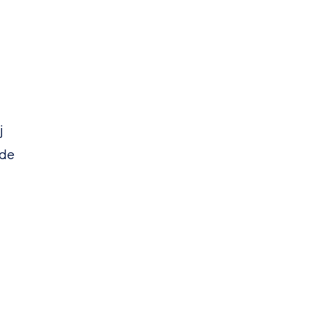
j
 de