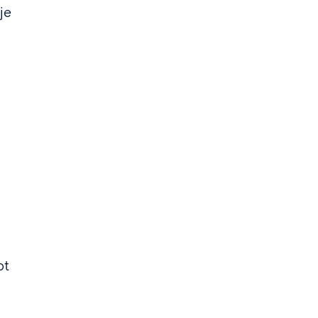
je
bt