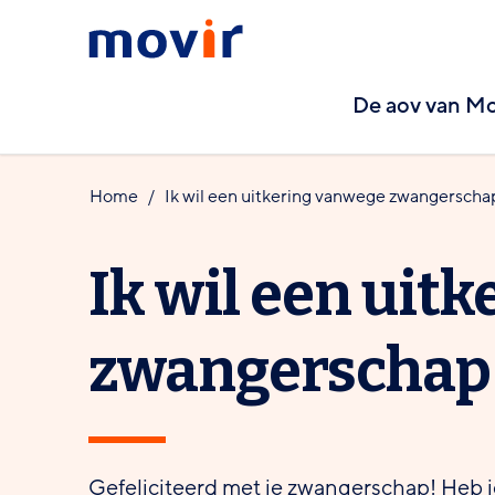
Spring
Spring
Movir
naar
naar
-
hoofdinhoud
footernavigatie
De aov van Mo
Ga
naar
de
Home
Ik wil een uitkering vanwege zwangersch
homepagina
Ik wil een uit
zwangerschap
Gefeliciteerd met je zwangerschap! Heb 