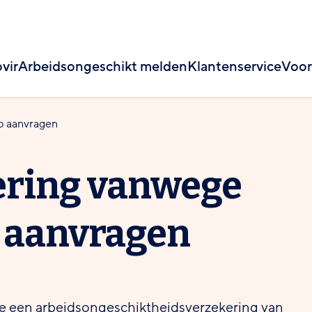
vir
Arbeidsongeschikt melden
Klantenservice
Voor
ap aanvragen
kering vanwege
 aanvragen
je een arbeidsongeschiktheidsverzekering van