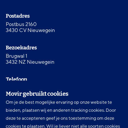
Ga
naar
Contactinformatie
de
Postadres
homepagina
Postbus 2160
3430 CV Nieuwegein
Bezoekadres
Brugwal 1
3432 NZ Nieuwegein
Telefoon
030 607 87 00
Movir gebruikt cookies
Om je de best mogelijke ervaring op onze website te
Digitale toegankelijkheid
bieden, plaatsen wij en anderen tracking cookies. Door
Movir Momentum AOV
deze te accepteren geef je ons toestemming om deze
cookies te plaatsen. Wil je liever niet alle soorten cookies