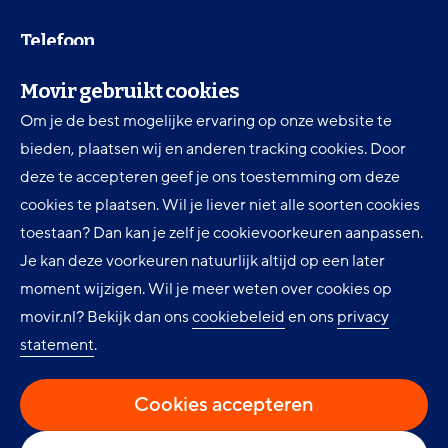
Telefoon
030 607 87 00
Movir gebruikt cookies
Om je de best mogelijke ervaring op onze website te
Digitale toegankelijkheid
bieden, plaatsen wij en anderen tracking cookies. Door
Movir Momentum AOV
deze te accepteren geef je ons toestemming om deze
cookies te plaatsen. Wil je liever niet alle soorten cookies
Ervaringen en inspiratie
toestaan? Dan kan je zelf je cookievoorkeuren aanpassen.
Klantenservice
Je kan deze voorkeuren natuurlijk altijd op een later
Over Movir
moment wijzigen. Wil je meer weten over cookies op
movir.nl? Bekijk dan ons
cookiebeleid
en ons
privacy
Nieuws
statement
.
Privacy
Cookie instellingen
Cookies accepteren