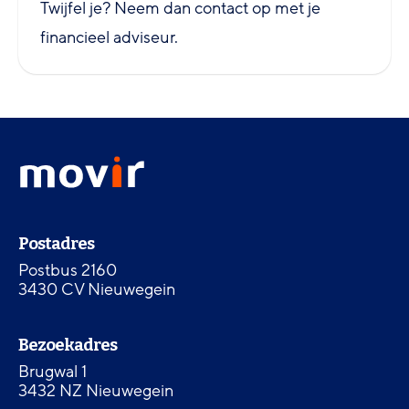
Twijfel je? Neem dan contact op met je
financieel adviseur.
Footer
Movir
menu
-
Ga
naar
Contactinformatie
de
Postadres
homepagina
Postbus 2160
3430 CV Nieuwegein
Bezoekadres
Brugwal 1
3432 NZ Nieuwegein