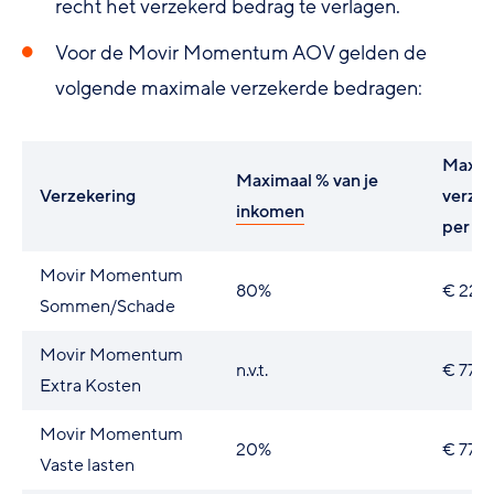
recht het verzekerd bedrag te verlagen.
Voor de Movir Momentum AOV gelden de
volgende maximale verzekerde bedragen:
Maxim
Maximaal % van je
Verzekering
verze
inkomen
per ja
Movir Momentum
80%
€ 220
Sommen/Schade
Movir Momentum
n.v.t.
€ 77.
Extra Kosten
Movir Momentum
20%
€ 77.
Vaste lasten