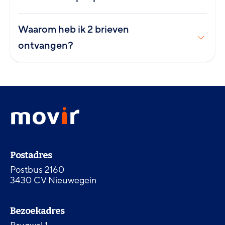
Waarom heb ik 2 brieven
ontvangen?
Footer
Movir
menu
-
Ga
naar
Contactinformatie
de
Postadres
homepagina
Postbus 2160
3430 CV Nieuwegein
Bezoekadres