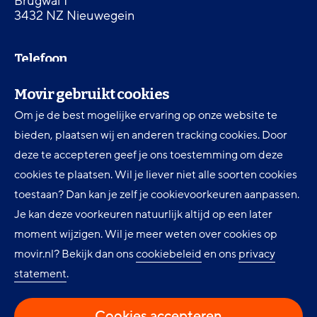
Brugwal 1
3432 NZ Nieuwegein
Telefoon
030 607 87 00
Movir gebruikt cookies
Om je de best mogelijke ervaring op onze website te
Digitale toegankelijkheid
bieden, plaatsen wij en anderen tracking cookies. Door
Movir Momentum AOV
deze te accepteren geef je ons toestemming om deze
cookies te plaatsen. Wil je liever niet alle soorten cookies
Ervaringen en inspiratie
toestaan? Dan kan je zelf je cookievoorkeuren aanpassen.
Klantenservice
Je kan deze voorkeuren natuurlijk altijd op een later
Over Movir
moment wijzigen. Wil je meer weten over cookies op
movir.nl? Bekijk dan ons
cookiebeleid
en ons
privacy
Nieuws
statement
.
Privacy
Cookie instellingen
Cookies accepteren