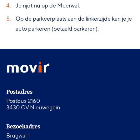
Je rijdt nu op de Meerwal.
Op de parkeerplaats aan de linkerzijde kan je je
auto parkeren (betaald parkeren).
Footer
Movir
menu
-
Ga
naar
Contactinformatie
de
Postadres
homepagina
Postbus 2160
3430 CV Nieuwegein
Bezoekadres
Brugwal 1