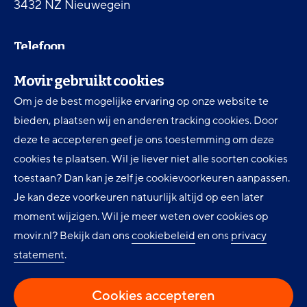
3432 NZ Nieuwegein
Telefoon
030 607 87 00
Movir gebruikt cookies
Om je de best mogelijke ervaring op onze website te
Digitale toegankelijkheid
bieden, plaatsen wij en anderen tracking cookies. Door
Movir Momentum AOV
deze te accepteren geef je ons toestemming om deze
cookies te plaatsen. Wil je liever niet alle soorten cookies
Ervaringen en inspiratie
toestaan? Dan kan je zelf je cookievoorkeuren aanpassen.
Klantenservice
Je kan deze voorkeuren natuurlijk altijd op een later
Over Movir
moment wijzigen. Wil je meer weten over cookies op
movir.nl? Bekijk dan ons
cookiebeleid
en ons
privacy
Nieuws
statement
.
Privacy
Cookie instellingen
Cookies accepteren