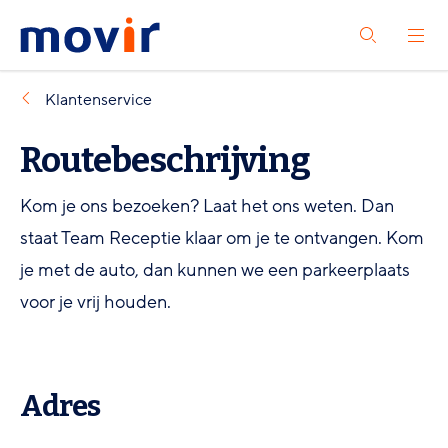
Spring
Spring
Movir
Open
naar
naar
Zoeken
het
-
hoofdinhoud
footernavigatie
menu
Ga
Klantenservice
naar
Routebeschrijving
de
homepagina
Kom je ons bezoeken? Laat het ons weten. Dan
staat Team Receptie klaar om je te ontvangen. Kom
je met de auto, dan kunnen we een parkeerplaats
voor je vrij houden.
Adres