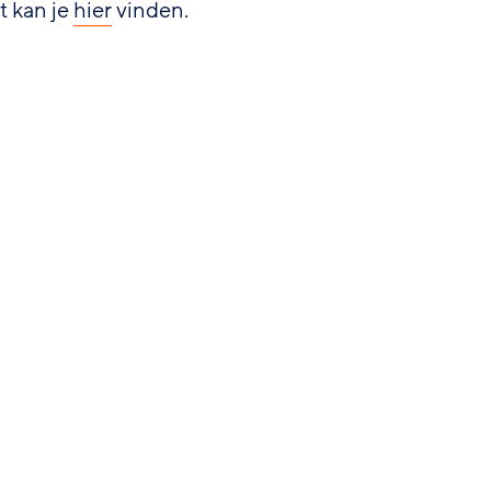
t kan je
hier
vinden.