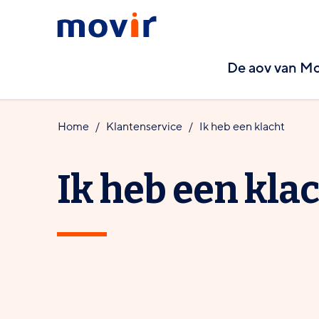
Spring
Spring
Movir
naar
naar
-
hoofdinhoud
footernavigatie
De aov van Mo
Ga
naar
de
Home
Klantenservice
Ik heb een klacht
homepagina
Ik heb een kla