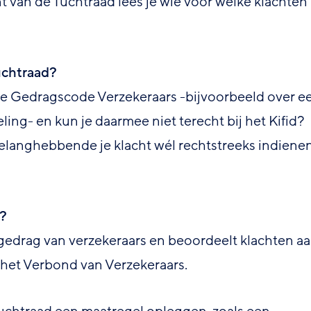
t van de Tuchtraad lees je wie voor welke klachten 
uchtraad?
 de Gedragscode Verzekeraars -bijvoorbeeld over e
ing- en kun je daarmee niet terecht bij het Kifid?
belanghebbende je klacht wél rechtstreeks indiene
s?
gedrag van verzekeraars en beoordeelt klachten a
 het Verbond van Verzekeraars.