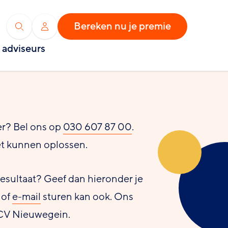
Bereken nu je premie
Zoeken
Inloggen
 adviseurs
er? Bel ons op
030 607 87 00
.
et kunnen oplossen.
resultaat? Geef dan hieronder je
 of
e-mail
sturen kan ook. Ons
 CV Nieuwegein.