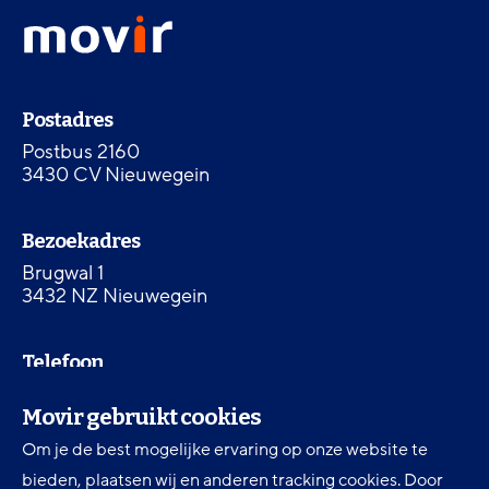
Movir
menu
-
Ga
naar
Contactinformatie
de
Postadres
homepagina
Postbus 2160
3430 CV Nieuwegein
Bezoekadres
Brugwal 1
3432 NZ Nieuwegein
Telefoon
030 607 87 00
Movir gebruikt cookies
Om je de best mogelijke ervaring op onze website te
Digitale toegankelijkheid
bieden, plaatsen wij en anderen tracking cookies. Door