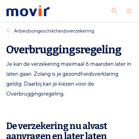
Spring
Spring
Movir
Open
naar
naar
Zoeken
het
-
hoofdinhoud
footernavigatie
menu
Ga
Arbeids­ongeschiktheids­verzekering
naar
Overbruggingsregeling
de
homepagina
Je kan de verzekering maximaal 6 maanden later in
laten gaan. Zolang is je gezondheidsverklaring
geldig. Daarbij kan je kiezen voor de
Overbruggingsregeling.
De verzekering nu alvast
aanvragen en later laten