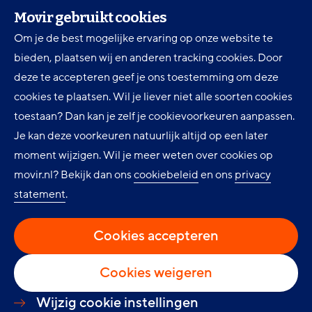
030 607 87 00
Movir gebruikt cookies
Om je de best mogelijke ervaring op onze website te
Digitale toegankelijkheid
bieden, plaatsen wij en anderen tracking cookies. Door
Movir Momentum AOV
deze te accepteren geef je ons toestemming om deze
cookies te plaatsen. Wil je liever niet alle soorten cookies
Ervaringen en inspiratie
toestaan? Dan kan je zelf je cookievoorkeuren aanpassen.
Klantenservice
Je kan deze voorkeuren natuurlijk altijd op een later
Over Movir
moment wijzigen. Wil je meer weten over cookies op
movir.nl? Bekijk dan ons
cookiebeleid
en ons
privacy
Nieuws
statement
.
Privacy
Cookie instellingen
Cookies accepteren
Cookies weigeren
LinkedIn
Facebook
Twitter
Volg ons
Wijzig cookie instellingen