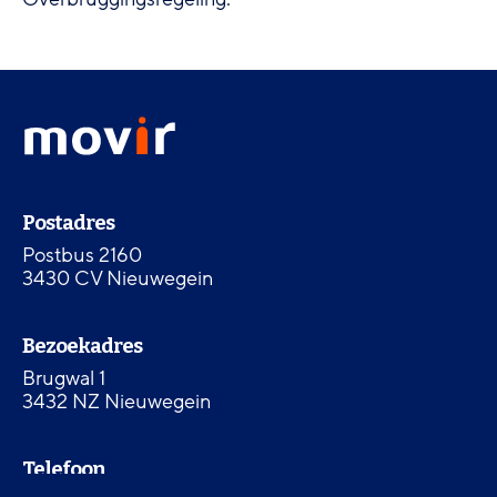
Footer
Movir
menu
-
Ga
naar
Contactinformatie
de
Postadres
homepagina
Postbus 2160
3430 CV Nieuwegein
Bezoekadres
Brugwal 1
3432 NZ Nieuwegein
Telefoon