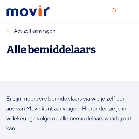
Spring
Spring
Movir
Open
naar
naar
Zoeken
het
-
hoofdinhoud
footernavigatie
menu
Ga
Aov zelf
aanvragen
naar
Alle bemiddelaars
de
homepagina
Er zijn meerdere bemiddelaars via wie je zelf een
Advisors
aov van Movir kunt aanvragen. Hieronder zie je in
willekeurige volgorde alle bemiddelaars waarbij dat
kan.