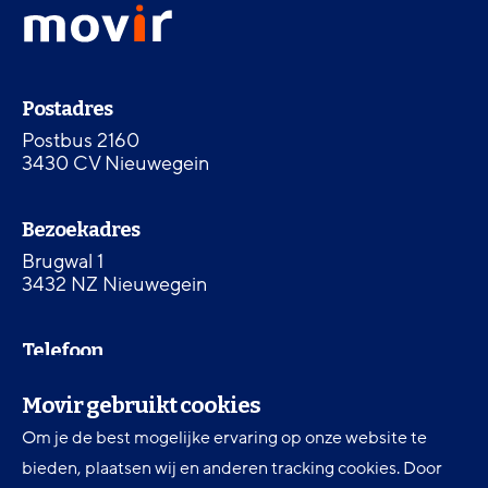
Movir
menu
-
Ga
naar
Contactinformatie
de
Postadres
homepagina
Postbus 2160
3430 CV Nieuwegein
Bezoekadres
Brugwal 1
3432 NZ Nieuwegein
Telefoon
030 607 87 00
Movir gebruikt cookies
Om je de best mogelijke ervaring op onze website te
Digitale toegankelijkheid
bieden, plaatsen wij en anderen tracking cookies. Door