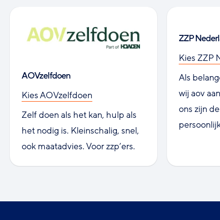
ZZP Neder
Kies ZZP 
AOVzelfdoen
Als belan
wij aov aa
Kies AOVzelfdoen
ons zijn d
Zelf doen als het kan, hulp als
persoonlijk
het nodig is. Kleinschalig, snel,
ook maatadvies. Voor zzp’ers.
Footer