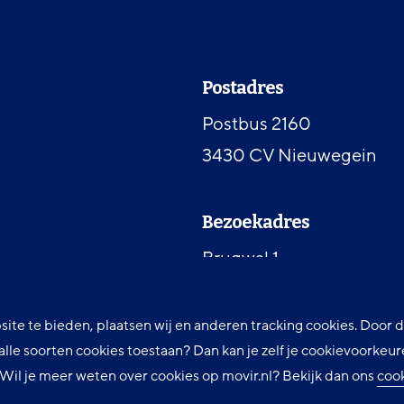
Contactinformat
Postadres
Postbus 2160
3430 CV Nieuwegein
Bezoekadres
Brugwal 1
3432 NZ Nieuwegein
site te bieden, plaatsen wij en anderen tracking cookies. Door
t alle soorten cookies toestaan? Dan kan je zelf je cookievoorke
Telefoon
. Wil je meer weten over cookies op movir.nl? Bekijk dan ons
coo
030 607 84 00