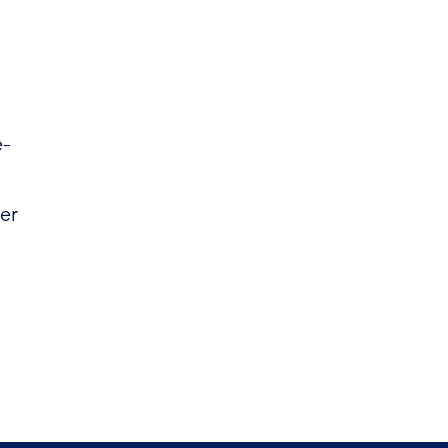
e-
er