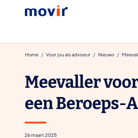
Spring
Spring
Movir
naar
naar
-
hoofdinhoud
footernavigatie
Ga
naar
de
Home
Voor jou als
adviseur
Nieuws
Meeval
homepagina
Meevaller voo
een Beroeps-
26 maart 2025