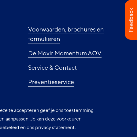
ie
Voorwaarden, brochures en
formulieren
De Movir Momentum AOV
Service & Contact
Preventieservice
Nieuws
 deze te accepteren geef je ons toestemming
Cookie instellingen
uren aanpassen. Je kan deze voorkeuren
kiebeleid
en ons
privacy statement
.