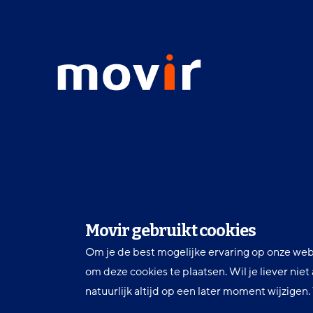
Footer
menu
Movir
-
Ga
naar
de
homepagina
Movir gebruikt cookies
Om je de best mogelijke ervaring op onze web
om deze cookies te plaatsen. Wil je liever nie
natuurlijk altijd op een later moment wijzigen
LinkedIn
Facebook
Twitter
Volg ons