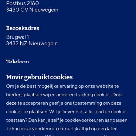
Postbus 2160
3430 CV Nieuwegein
Bezoekadres
Brugwal 1
3432 NZ Nieuwegein
Telefoon
030 607 87 00
Movir gebruikt cookies
Om je de best mogelijke ervaring op onze website te
Digitale toegankelijkheid
bieden, plaatsen wij en anderen tracking cookies. Door
Movir Momentum AOV
deze te accepteren geef je ons toestemming om deze
cookies te plaatsen. Wil je liever niet alle soorten cookies
Ervaringen en inspiratie
toestaan? Dan kan je zelf je cookievoorkeuren aanpassen.
Klantenservice
Je kan deze voorkeuren natuurlijk altijd op een later