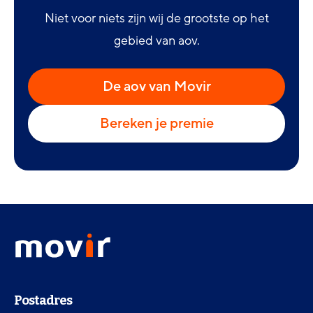
Niet voor niets zijn wij de grootste op het
gebied van aov.
De aov van Movir
Bereken je premie
Footer
Movir
menu
-
Ga
naar
Contactinformatie
de
Postadres
homepagina