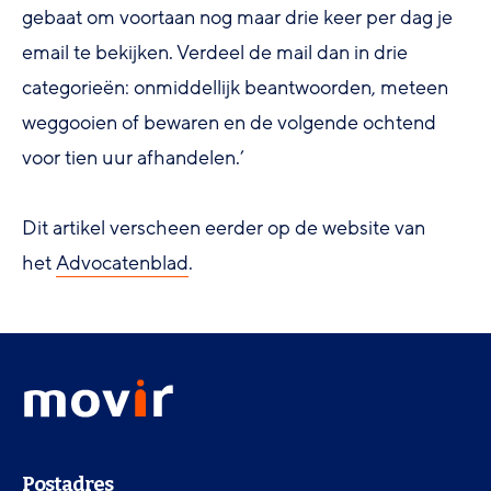
gebaat om voortaan nog maar drie keer per dag je
email te bekijken. Verdeel de mail dan in drie
categorieën: onmiddellijk beantwoorden, meteen
weggooien of bewaren en de volgende ochtend
voor tien uur afhandelen.’
Dit artikel verscheen eerder op de website van
het
Advocatenblad
.
Footer
Movir
menu
-
Ga
naar
Contactinformatie
de
Postadres