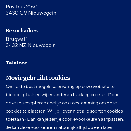
homepagina
Postbus 2160
3430 CV Nieuwegein
Bezoekadres
Brugwal 1
3432 NZ Nieuwegein
Telefoon
030 607 87 00
Movir gebruikt cookies
Om je de best mogelijke ervaring op onze website te
Digitale toegankelijkheid
bieden, plaatsen wij en anderen tracking cookies. Door
Movir Momentum AOV
deze te accepteren geef je ons toestemming om deze
cookies te plaatsen. Wil je liever niet alle soorten cookies
Ervaringen en inspiratie
toestaan? Dan kan je zelf je cookievoorkeuren aanpassen.
Klantenservice
Je kan deze voorkeuren natuurlijk altijd op een later