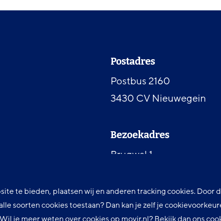
Contactinformat
Postadres
Postbus 2160
3430 CV Nieuwegein
Bezoekadres
Brugwal 1
3432 NZ Nieuwegein
site te bieden, plaatsen wij en anderen tracking cookies. Door
t alle soorten cookies toestaan? Dan kan je zelf je cookievoorke
Telefoon
. Wil je meer weten over cookies op movir.nl? Bekijk dan ons
coo