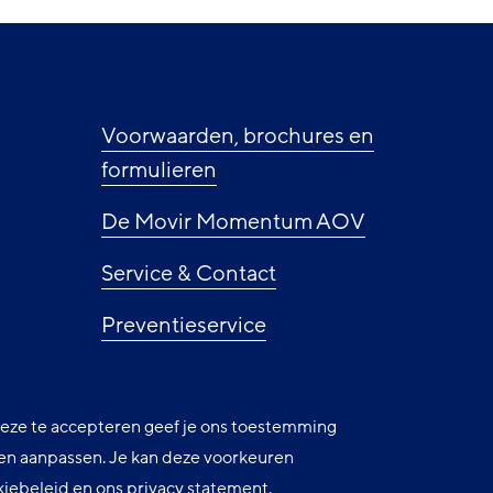
ie
Voorwaarden, brochures en
formulieren
De Movir Momentum AOV
Service & Contact
Preventieservice
Nieuws
 deze te accepteren geef je ons toestemming
Cookie instellingen
uren aanpassen. Je kan deze voorkeuren
kiebeleid
en ons
privacy statement
.