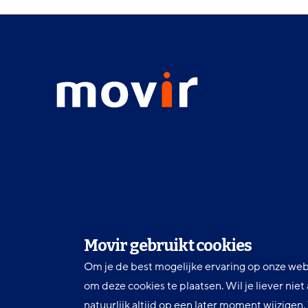
Footer
menu
Movir
-
Ga
naar
de
homepagina
Movir gebruikt cookies
Om je de best mogelijke ervaring op onze web
om deze cookies te plaatsen. Wil je liever nie
natuurlijk altijd op een later moment wijzigen