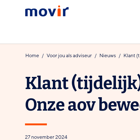
Spring
Spring
Movir
naar
naar
-
hoofdinhoud
footernavigatie
Ga
naar
de
Home
Voor jou als
adviseur
Nieuws
Klant (
homepagina
Klant (tijdelij
Onze aov bewe
27 november 2024