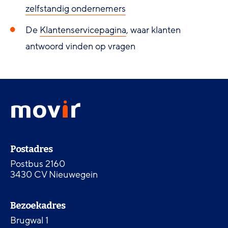
zelfstandig ondernemers
De
Klantenservicepagina
, waar klanten
antwoord vinden op vragen
Footer
Movir
menu
-
Ga
naar
Contactinformatie
de
Postadres
homepagina
Postbus 2160
3430 CV Nieuwegein
Bezoekadres
Brugwal 1