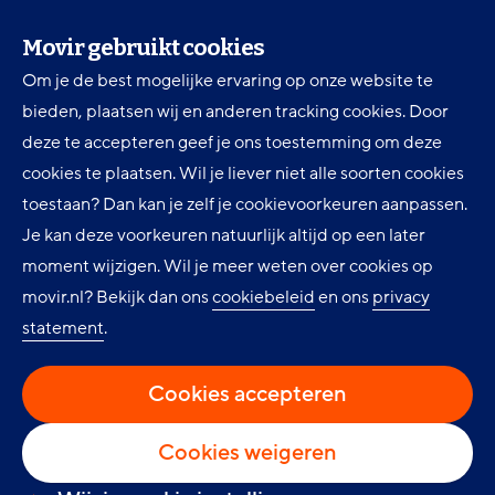
3432 NZ Nieuwegein
Movir gebruikt cookies
Telefoon
Om je de best mogelijke ervaring op onze website te
030 607 84 00
bieden, plaatsen wij en anderen tracking cookies. Door
deze te accepteren geef je ons toestemming om deze
cookies te plaatsen. Wil je liever niet alle soorten cookies
Voorwaarden, brochures en formulieren
toestaan? Dan kan je zelf je cookievoorkeuren aanpassen.
De Movir Momentum AOV
Je kan deze voorkeuren natuurlijk altijd op een later
Service & Contact
moment wijzigen. Wil je meer weten over cookies op
movir.nl? Bekijk dan ons
cookiebeleid
en ons
privacy
Preventieservice
statement
.
Nieuws
Cookie instellingen
Cookies accepteren
Cookies weigeren
LinkedIn
Facebook
Twitter
Volg ons