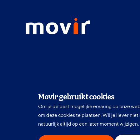
Footer
menu
Movir
-
Ga
naar
de
homepagina
Movir gebruikt cookies
Om je de best mogelijke ervaring op onze web
om deze cookies te plaatsen. Wil je liever nie
natuurlijk altijd op een later moment wijzigen
LinkedIn
Facebook
Twitter
Volg ons