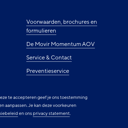
ie
Voorwaarden, brochures en
formulieren
De Movir Momentum AOV
Service & Contact
Preventieservice
Nieuws
 deze te accepteren geef je ons toestemming
Cookie instellingen
uren aanpassen. Je kan deze voorkeuren
kiebeleid
en ons
privacy statement
.