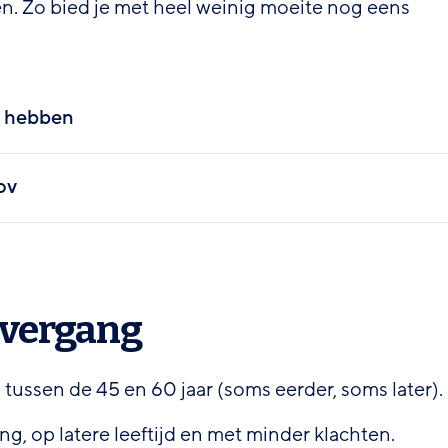
en. Zo bied je met heel weinig moeite nog eens
v hebben
ov
overgang
ussen de 45 en 60 jaar (soms eerder, soms later).
 op latere leeftijd en met minder klachten.