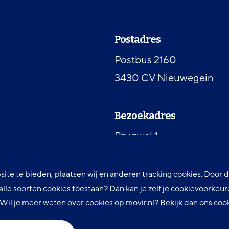
Contactinformat
Postadres
Postbus 2160
3430 CV Nieuwegein
Bezoekadres
Brugwal 1
3432 NZ Nieuwegein
site te bieden, plaatsen wij en anderen tracking cookies. Door
t alle soorten cookies toestaan? Dan kan je zelf je cookievoorke
Telefoon
. Wil je meer weten over cookies op movir.nl? Bekijk dan ons
coo
030 607 84 00