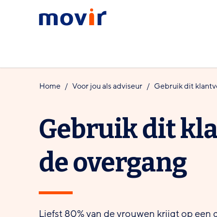
Spring
Spring
Movir
naar
naar
-
hoofdinhoud
footernavigatie
Ga
naar
de
Home
Voor jou als
adviseur
Gebruik dit klant
homepagina
Gebruik dit kl
de overgang
Liefst 80% van de vrouwen krijgt op een