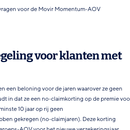
anvragen voor de Movir Momentum-AOV
geling voor klanten met
n een beloning voor de jaren waarover ze geen
udt in dat ze een no-claimkorting op de premie voo
inste 10 jaar op rij geen
bben gekregen (no-claimjaren). Deze korting
eroeps-AOV voor het nieuwe verzekeringsjaar.