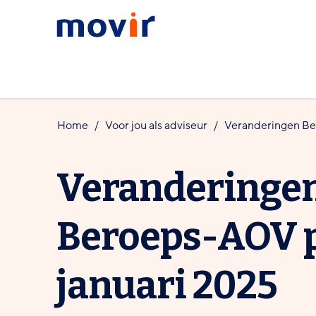
Spring
Spring
Movir
naar
naar
-
hoofdinhoud
footernavigatie
Ga
naar
de
Home
Voor jou als
adviseur
Veranderingen Be
homepagina
Veranderinge
Beroeps-AOV p
januari 2025