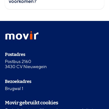
voorkomen?
Footer
Movir
menu
-
Ga
naar
Contactinformatie
de
Postadres
homepagina
Postbus 2160
3430 CV Nieuwegein
Bezoekadres
Brugwal 1
3432 NZ Nieuwegein
Movir gebruikt cookies
Telefoon