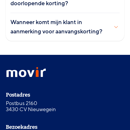
doorlopende korting?
Wanneer komt mijn klant in
aanmerking voor aanvangskorting?
Footer
Movir
menu
-
Ga
naar
Contactinformatie
de
Postadres
homepagina
Postbus 2160
3430 CV Nieuwegein
Bezoekadres