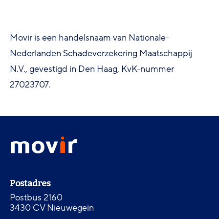
Movir is een handelsnaam van Nationale-
Nederlanden Schadeverzekering Maatschappij
N.V., gevestigd in Den Haag, KvK-nummer
27023707.
Footer
Movir
menu
-
Ga
naar
Contactinformatie
de
Postadres
homepagina
Postbus 2160
3430 CV Nieuwegein