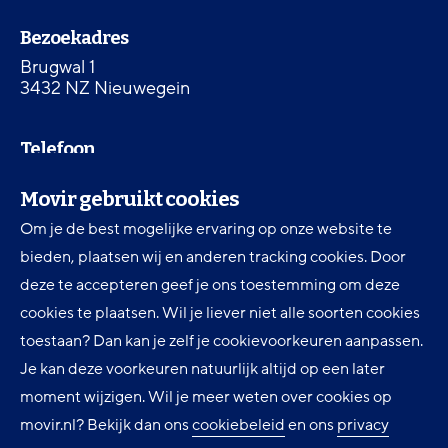
Bezoekadres
Brugwal 1
3432 NZ Nieuwegein
Telefoon
030 607 87 00
Movir gebruikt cookies
Om je de best mogelijke ervaring op onze website te
Digitale toegankelijkheid
bieden, plaatsen wij en anderen tracking cookies. Door
Movir Momentum AOV
deze te accepteren geef je ons toestemming om deze
cookies te plaatsen. Wil je liever niet alle soorten cookies
Ervaringen en inspiratie
toestaan? Dan kan je zelf je cookievoorkeuren aanpassen.
Klantenservice
Je kan deze voorkeuren natuurlijk altijd op een later
Over Movir
moment wijzigen. Wil je meer weten over cookies op
movir.nl? Bekijk dan ons
cookiebeleid
en ons
privacy
Nieuws