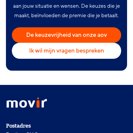
aan jouw situatie en wensen. De keuzes die je
maakt, beïnvloeden de premie die je betaalt.
De keuzevrijheid van onze aov
Ik wil mijn vragen bespreken
Footer
Movir
menu
-
Ga
naar
Contactinformatie
de
Postadres
homepagina