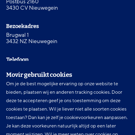
Postbus 2160
3430 CV Nieuwegein
Bezoekadres
Brugwal 1
3432 NZ Nieuwegein
Telefoon
030 607 87 00
Movir gebruikt cookies
Om je de best mogelijke ervaring op onze website te
Digitale toegankelijkheid
bieden, plaatsen wij en anderen tracking cookies. Door
Movir Momentum AOV
deze te accepteren geef je ons toestemming om deze
cookies te plaatsen. Wil je liever niet alle soorten cookies
Ervaringen en inspiratie
toestaan? Dan kan je zelf je cookievoorkeuren aanpassen.
Klantenservice
Je kan deze voorkeuren natuurlijk altijd op een later
Over Movir
moment wijzigen. Wil je meer weten over cookies op